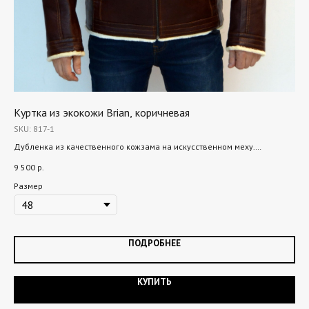
Куртка из экокожи Brian, коричневая
По
SKU:
817-1
SK
Дубленка из качественного кожзама на искусственном меху.
Кор
Дополнительно утеплена синтепоном! В ней точно не замерзнешь.
кож
9 500
р.
8 5
Размер
Ра
ПОДРОБНЕЕ
КУПИТЬ