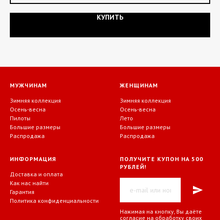
КУПИТЬ
МУЖЧИНАМ
ЖЕНЩИНАМ
Зимняя коллекция
Зимняя коллекция
Осень-весна
Осень-весна
Пилоты
Лето
Большие размеры
Большие размеры
Распродажа
Распродажа
ИНФОРМАЦИЯ
ПОЛУЧИТЕ КУПОН НА 500
РУБЛЕЙ!
Доставка и оплата
Как нас найти
Гарантия
Политика конфиденциальности
Нажимая на кнопку, Вы даёте
согласие на обработку своих