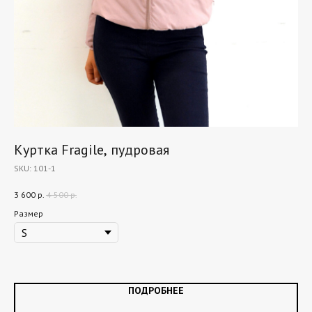
Куртка Fragile, пудровая
Ку
SKU:
101-1
SK
Уко
3 600
р.
4 500
р.
Глу
4 9
Евр
Размер
Ра
ПОДРОБНЕЕ