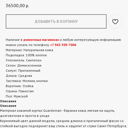
36500,00
р.
ДОБАВИТЬ В КОРЗИНУ
Наличие в
розничных магазинах
и любую интересующую информацию
можно узнать по телефону
+7 963 309 7006
Материал: Натуральная кожа
Подкладка: 100% хлопок
Утеплитель: Синтепон
Сезон: Демисезонная
Силуэт: Приталенный
Длина: Средняя
Застежка: Молния, кнопки
Воротник: Стойка
Страна: Пакистан
Пол: Мужской
Описание
Описание
Материал кожаной куртки Guardsman - баранья кожа, мягкая на ощупь,
долговечная и проста в уходе.
Коричневый цвет данной модели, средняя длинна и приталенный фасон со
стойкой выгодно подчеркнет ваш стиль и защитит от стужи Санкт-Петербурга.