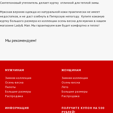
Синтепоновый утеплитель делает куртку отличной для теплой зимы.
Мужская верхняя одежда из натуральной кожи практически не имеет
недостатков, и не даст озябнуть в Питерскую непогоду. Купите кожаную
куртку большого размера из коллекции осень-весна для мужчин в нашем
магазине Lady& Man. Мы гарантируем вам будет комфортно и тепло!
Мы рекомендуем!
МУЖЧИНАМ
ЖЕНЩИНАМ
Зимняя коллекция
Зимняя коллекция
Осень-весна
Осень-весна
Пилоты
Лето
Большие размеры
Большие размеры
Распродажа
Распродажа
ИНФОРМАЦИЯ
ПОЛУЧИТЕ КУПОН НА 500
РУБЛЕЙ!