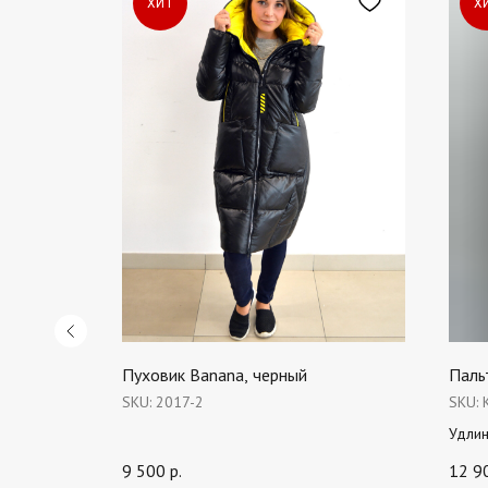
ХИТ
Х
 Petra,
Пуховик Banana, черный
Паль
SKU:
2017-2
SKU:
Удли
кокожи с
пальт
9 500
р.
12 9
ость
своей