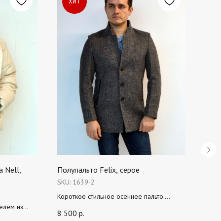
ХИТ
Х
 Nell,
Полупальто Felix, серое
Дубл
рыжа
SKU:
1639-2
SKU:
Короткое стильное осеннее пальто.
телем из
Интересная отделка карманов кожей.
Женс
8 500
р.
й крой.
Состав 75% шарсть+25% п/э
кожз