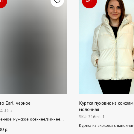
ИТ
ХИТ
то Earl, черное
Куртка пуховик из кожзама
молочная
KC-33-2
SKU:
216mil-1
ненное мужское осеннее/зимнее
о. Стильно смотрится благодаря
Куртка из экокожи с наполни
00
р.
 длине по колено. Тренд сезона.
синтепона (до -5С) Свободны