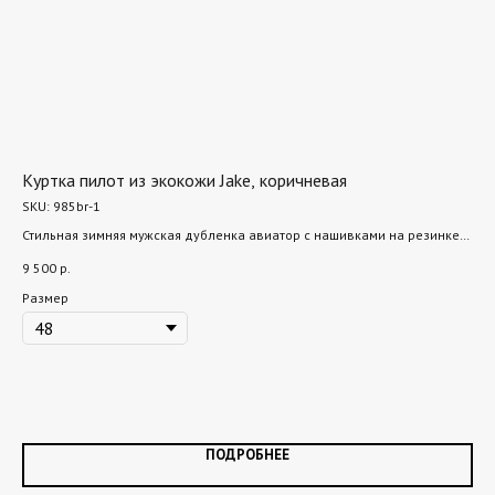
Куртка пилот из экокожи Jake, коричневая
Па
SKU:
985br-1
SK
Стильная зимняя мужская дубленка авиатор с нашивками на резинке
Сов
из кожзама с искусственным мехом
Нап
9 500
р.
15 
Размер
Ра
ПОДРОБНЕЕ