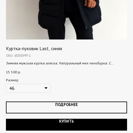
Куртка-пуховик Last, синяя
Ку
SKU:
dDDDFff-1
SK
Зимняя мужская куртка аляска. Натуральный мех ченобурка. С
Теп
флисовой подкладкой. Очень теплая
нат
15 500
р.
15 
Размер
Ра
ПОДРОБНЕЕ
КУПИТЬ